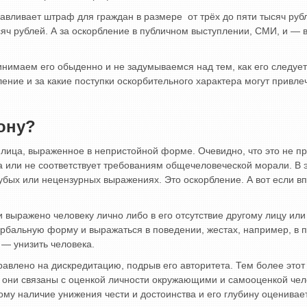
авливает штраф для граждан в размере от трёх до пяти тысяч руб
ысяч рублей. А за оскорбление в публичном выступлении, СМИ, и 
нимаем его обыденно и не задумываемся над тем, как его следует
ение и за какие поступки оскорбительного характера могут привле
ону?
 лица, выраженное в непристойной форме. Очевидно, что это не пр
 или не соответствует требованиям общечеловеческой морали. В 
грубых или нецензурных выражениях. Это оскорбление. А вот если 
 выражено человеку лично либо в его отсутствие другому лицу или
вербальную форму и выражаться в поведении, жестах, например, в
 — унизить человека.
равлено на дискредитацию, подрыв его авторитета. Тем более этот
 они связаны с оценкой личности окружающими и самооценкой чел
ому наличие унижения чести и достоинства и его глубину оценива