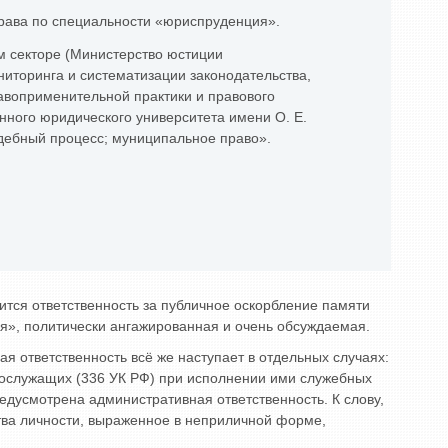
права по специальности «юриспруденция».
м секторе (Министерство юстиции
иторинга и систематизации законодательства,
равоприменительной практики и правового
енного юридического университета имени О. Е.
дебный процесс; муниципальное право».
ится ответственность за публичное оскорбление памяти
ая», политически ангажированная и очень обсуждаемая.
я ответственность всё же наступает в отдельных случаях:
ннослужащих (336 УК РФ) при исполнении ими служебных
дусмотрена административная ответственность. К слову,
тва личности, выраженное в неприличной форме,