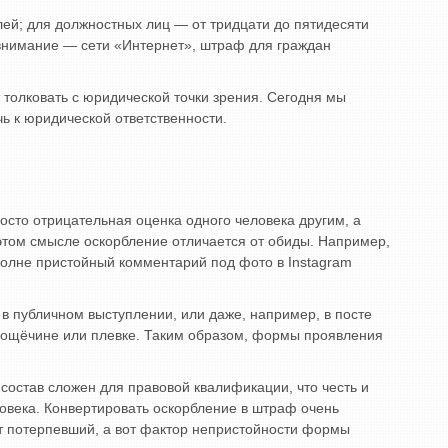
лей; для должностных лиц — от тридцати до пятидесяти
— внимание — сети «Интернет», штраф для граждан
 толковать с юридической точки зрения. Сегодня мы
чь к юридической ответственности.
осто отрицательная оценка одного человека другим, а
этом смысле оскорбление отличается от обиды. Например,
вполне пристойный комментарий под фото в Instagram
 в публичном выступлении, или даже, например, в посте
 пощёчине или плевке. Таким образом, формы проявления
 состав сложен для правовой квалификации, что честь и
овека. Конвертировать оскорбление в штраф очень
ет потерпевший, а вот фактор непристойности формы