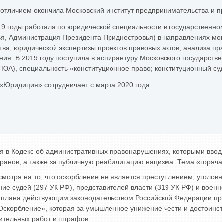
с отличием окончила Московский институт предпринимательства и 
19 годы работала по юридической специальности в государственно
я, Администрация Президента Приднестровья) в направлениях мон
тва, юридической экспертизы проектов правовых актов, анализа п
ния. В 2019 году поступила в аспирантуру Московского государств
ЮА), специальность «конституционное право; конституционный су
«Юридиция» сотрудничает с марта 2020 года.
ния в Кодекс об административных правонарушениях, которыми ввод
еранов, а также за публичную реабилитацию нацизма. Тема «горяч
отря на то, что оскорбление не является преступлением, уголовна
ение судей (297 УК РФ), представителей власти (319 УК РФ) и вое
о плана действующим законодательством Российской Федерации пре
Оскорбление», которая за умышленное унижение чести и достоинс
вительных работ и штрафов.