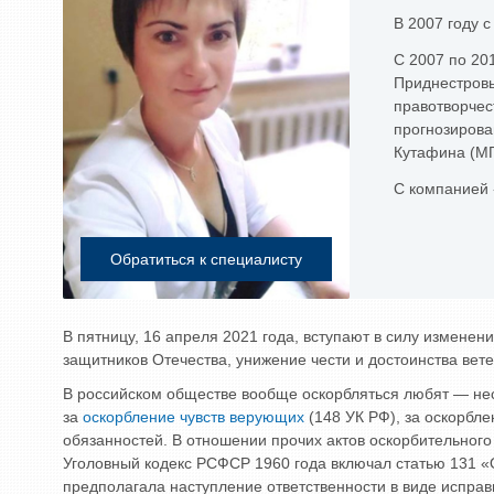
В 2007 году 
С 2007 по 20
Приднестровь
правотворчес
прогнозирова
Кутафина (МГ
С компанией 
Обратиться к специалисту
В пятницу, 16 апреля 2021 года, вступают в силу измене
защитников Отечества, унижение чести и достоинства вет
В российском обществе вообще оскорбляться любят — несм
за
оскорбление чувств верующих
(148 УК РФ), за оскорбл
обязанностей. В отношении прочих актов оскорбительног
Уголовный кодекс РСФСР 1960 года включал статью 131 «
предполагала наступление ответственности в виде испра