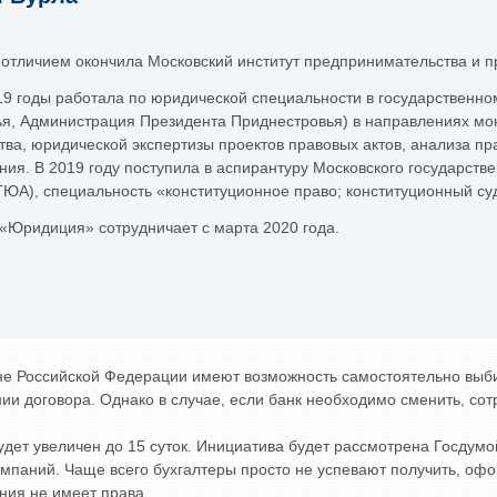
с отличием окончила Московский институт предпринимательства и 
19 годы работала по юридической специальности в государственно
я, Администрация Президента Приднестровья) в направлениях мон
тва, юридической экспертизы проектов правовых актов, анализа п
ния. В 2019 году поступила в аспирантуру Московского государств
ЮА), специальность «конституционное право; конституционный су
«Юридиция» сотрудничает с марта 2020 года.
е Российской Федерации имеют возможность самостоятельно выбира
нии договора.
Однако в случае, если банк необходимо сменить, со
будет увеличен до 15 суток. Инициатива будет рассмотрена Госдум
омпаний. Чаще всего бухгалтеры просто не успевают получить, офо
ния не имеет права.