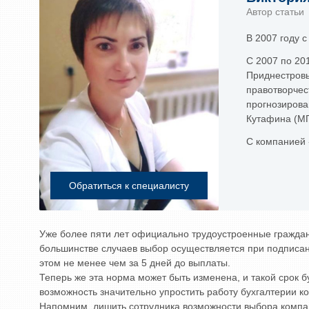
Автор статьи
В 2007 году 
С 2007 по 20
Приднестровь
правотворчес
прогнозирова
Кутафина (МГ
С компанией 
Обратиться к специалисту
Уже более пяти лет официально трудоустроенные граждан
большинстве случаев выбор осуществляется при подписа
этом не менее чем за 5 дней до выплаты.
Теперь же эта норма может быть изменена, и такой срок 
возможность значительно упростить работу бухгалтерии к
Напомним, лишить сотрудника возможности выбора компа