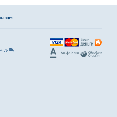
льтация
, д. 95,