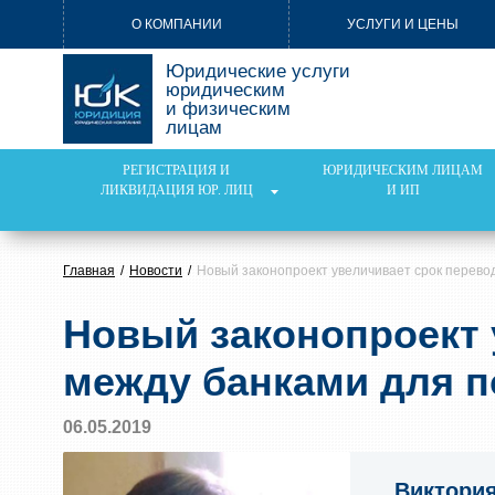
О КОМПАНИИ
УСЛУГИ И ЦЕНЫ
Юридические услуги
юридическим
и физическим
лицам
РЕГИСТРАЦИЯ И
ЮРИДИЧЕСКИМ ЛИЦАМ
ЛИКВИДАЦИЯ ЮР. ЛИЦ
И ИП
Главная
Новости
Новый законопроект увеличивает срок перево
Новый законопроект 
между банками для п
06.05.2019
Виктори