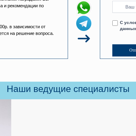
а и рекомендации по
С усло
00р. в зависимости от
данных
ется на решение вопроса.
Наши ведущие специалисты