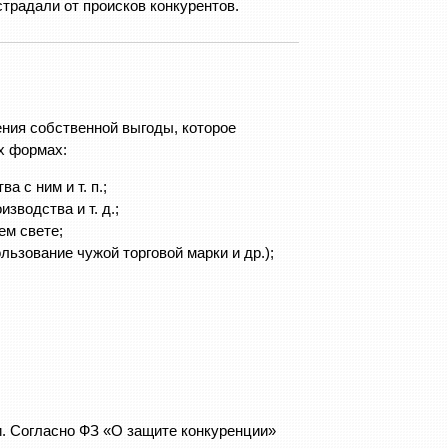
радали от происков конкурентов.
ния собственной выгоды, которое
х формах:
 с ним и т. п.;
зводства и т. д.;
ем свете;
ьзование чужой торговой марки и др.);
и. Согласно ФЗ «О защите конкуренции»