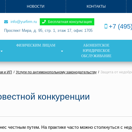
НОВОСТИ
КОНТАКТЫ
info@yurfirm.ru
Бесплатная консультация
+7 (495
Проспект Мира, д. 95, стр. 1, этаж 17, офис 1705
ФИЗИЧЕСКИМ ЛИЦАМ
АБОНЕНТСКОЕ
ЮРИДИЧЕСКОЕ
ОБСЛУЖИВАНИЕ
м и ИП
Услуги по антимонопольному законодательству
Защита от недобр
овестной конкуренции
нес честным путем. На практике часто можно столкнуться с не